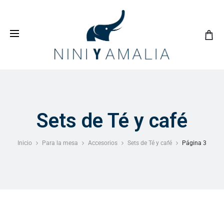
Crea tu
lista de bodas
con nosotros y vive una
experiencia inolvidable
Sets de Té y café
Inicio
Para la mesa
Accesorios
Sets de Té y café
Página 3