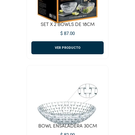
SET X 2 BOWLS DE 18CM
$ 87.00
VER PRODUCTO
BOWL ENSALADERA 30CM