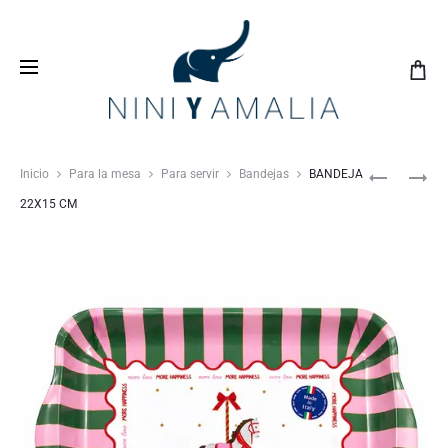
Crea tu
lista de bodas
con nosotros y vive una
experiencia inolvidable
Inicio
Para la mesa
Para servir
Bandejas
BANDEJA
22X15 CM