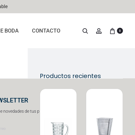
able
DE BODA
CONTACTO
0
Productos recientes
WSLETTER
e novedades de tus productos favoritos