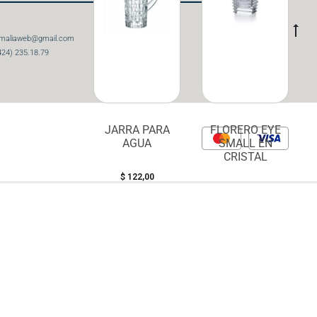
amaliaweb@gmail.com
424) 235.18.79
JARRA PARA
FLORERO EYE
AGUA
SMALL EN
CRISTAL
$
122,00
$
972,00