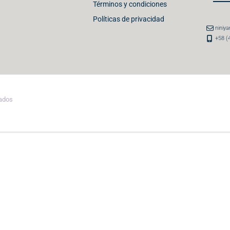
Términos y condiciones
Políticas de privacidad
niniy
+58 (
vados