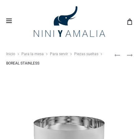
Crea tu
lista de bodas
con nosotros y vive una
experiencia inolvidable
Inicio
Para la mesa
Para servir
Piezas sueltas
BOREAL STAINLESS