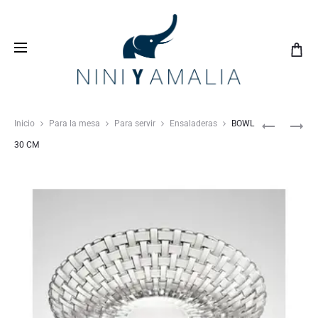
Crea tu
lista de bodas
con nosotros y vive una
experiencia inolvidable
Inicio
Para la mesa
Para servir
Ensaladeras
BOWL
30 CM