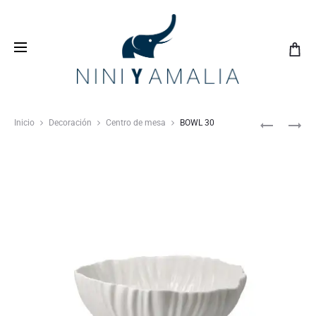
Crea tu
lista de bodas
con nosotros y vive una
experiencia inolvidable
Inicio
Decoración
Centro de mesa
BOWL 30