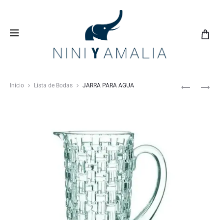
Crea tu
lista de bodas
con nosotros y vive una
experiencia inolvidable
Inicio
Lista de Bodas
JARRA PARA AGUA