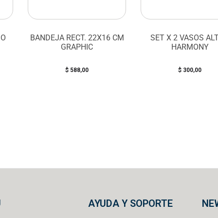
GO
BANDEJA RECT. 22X16 CM
SET X 2 VASOS AL
GRAPHIC
HARMONY
$
588,00
$
300,00
U
AYUDA Y SOPORTE
NE