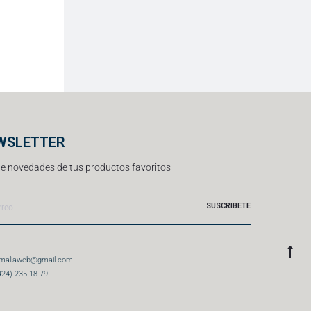
WSLETTER
e novedades de tus productos favoritos
amaliaweb@gmail.com
424) 235.18.79