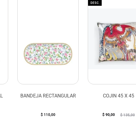
DESC.
AL
BANDEJA RECTANGULAR
COJIN 45 X 45
$
110,00
$
90,00
$
135,00