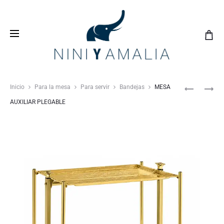
Crea tu
lista de bodas
con nosotros y vive una
experiencia inolvidable
Inicio
Para la mesa
Para servir
Bandejas
MESA
AUXILIAR PLEGABLE