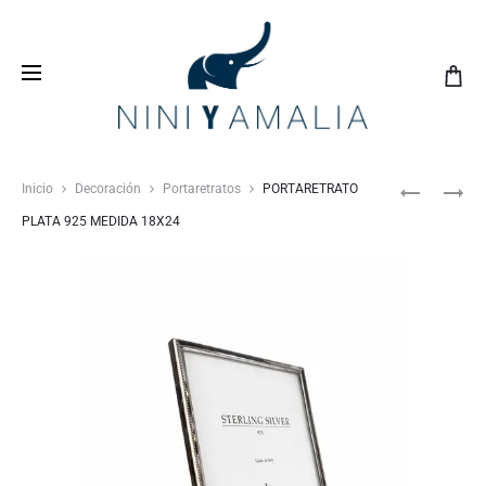
Crea tu
lista de bodas
con nosotros y vive una
experiencia inolvidable
Inicio
Decoración
Portaretratos
PORTARETRATO
PLATA 925 MEDIDA 18X24