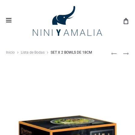
Crea tu
lista de bodas
con nosotros y vive una
experiencia inolvidable
Inicio
Lista de Bodas
SET X 2 BOWLS DE 18CM