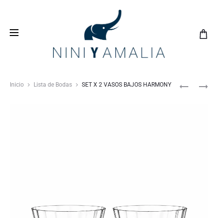
Crea tu
lista de bodas
con nosotros y vive una
experiencia inolvidable
Inicio
Lista de Bodas
SET X 2 VASOS BAJOS HARMONY