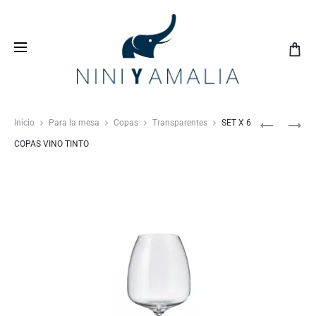
Crea tu
lista de bodas
con nosotros y vive una
experiencia inolvidable
Inicio
Para la mesa
Copas
Transparentes
SET X 6
COPAS VINO TINTO