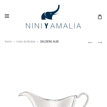
Crea tu
lista de bodas
con nosotros y vive una
experiencia inolvidable
Inicio
Lista de Bodas
SALSERA ALBI