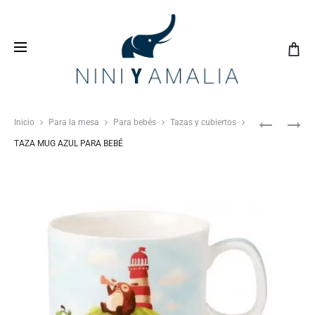
Crea tu
lista de bodas
con nosotros y vive una
experiencia inolvidable
Inicio
Para la mesa
Para bebés
Tazas y cubiertos
TAZA MUG AZUL PARA BEBÉ