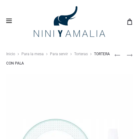
Crea tu
lista de bodas
con nosotros y vive una
experiencia inolvidable
Inicio
Para la mesa
Para servir
Torteras
TORTERA
CON PALA