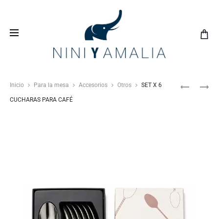
Crea tu
lista de bodas
con nosotros y vive una
experiencia inolvidable
Inicio
Para la mesa
Accesorios
Otros
SET X 6
CUCHARAS PARA CAFÉ