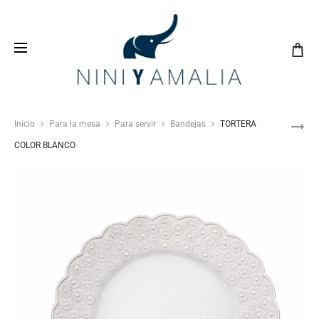
Crea tu
lista de bodas
con nosotros y vive una
experiencia inolvidable
Inicio
Para la mesa
Para servir
Bandejas
TORTERA
COLOR BLANCO